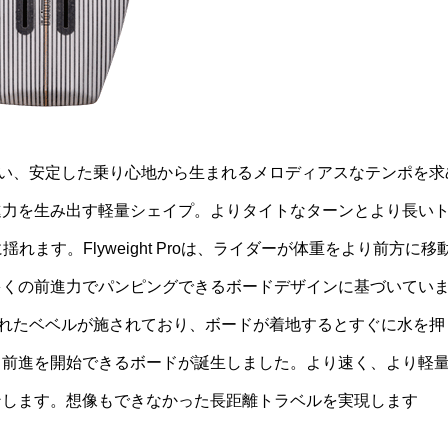
ェイトの少ない、安定した乗り心地から生まれるメロディアスなテンポを求
進力を生み出す軽量シェイプ。よりタイトなターンとより長い
れます。Flyweight Proは、ライダーが体重をより前方に移
多くの前進力でパンピングできるボードデザインに基づいてい
れたベベルが施されており、ボードが着地するとすぐに水を押
て前進を開始できるボードが誕生しました。より速く、より軽
ンします。想像もできなかった長距離トラベルを実現します