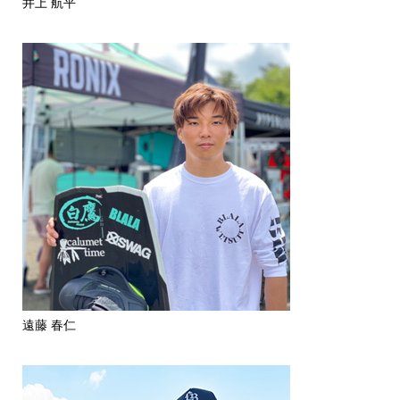
井上 航平
遠藤 春仁