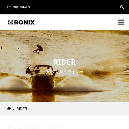

RONIX JAPAN

RIDER
RONIX 契約ライダー
RIDER