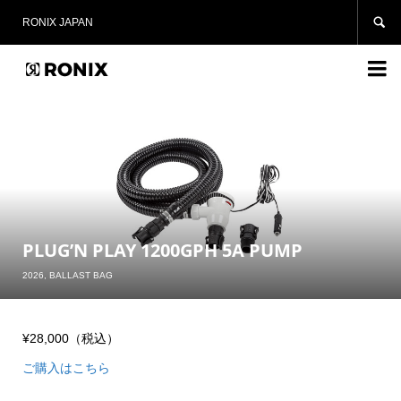

RONIX JAPAN

PLUG’N PLAY 1200GPH 5A PUMP
2026
,
BALLAST BAG
¥28,000（税込）
ご購入はこちら