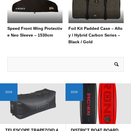
Speed Front Wing Protectiv
Foil Kit Padded Case – Allo
e Neo Sleeve – 1530cm
y / Hybrid Carbon Series –
Black / Gold
2026
2026
TELESCOPE TRAPEZOID 4
DISTRICT BOAT BOARD