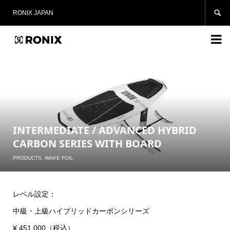

RONIX JAPAN

INTERMEDIATE / ADVANCED HYBRID
CARBON SERIES WITH BOARD
PRODUCTS
,
WAKE FOIL
レベル設定：
中級・上級ハイブリッドカーボンシリーズ
¥ 451,000（税込）